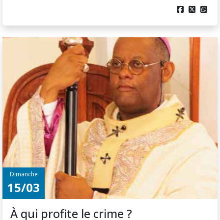



Dimanche
15/03
À qui profite le crime ?