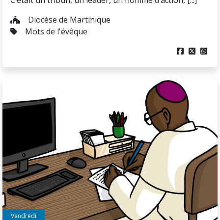
C’était un tribun, un leader, un homme d’action, [...]
Diocèse de Martinique
Mots de l'évêque



Vendredi