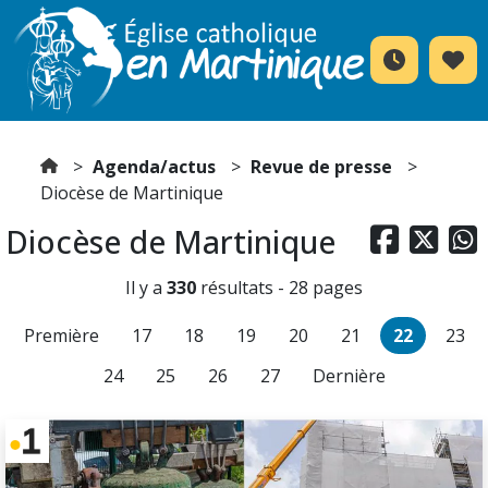
Agenda/actus
Revue de presse
Diocèse de Martinique
Diocèse de Martinique



Il y a
330
résultats - 28 pages
Première
17
18
19
20
21
22
23
24
25
26
27
Dernière