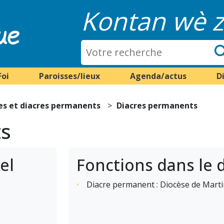
Kontan wè z
Foi
Paroisses/lieux
Agenda/actus
D
es et diacres permanents
Diacres permanents
ts
el
Fonctions dans le 
Diacre permanent : Diocèse de Mart