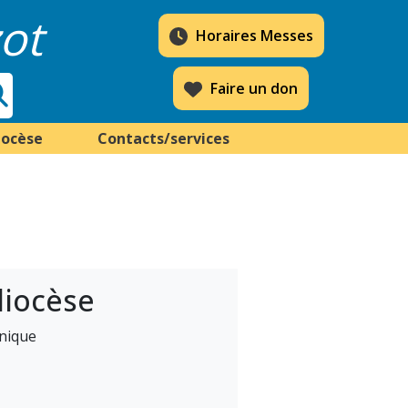
ot
Horaires Messes
Faire un don
iocèse
Contacts/services
diocèse
inique