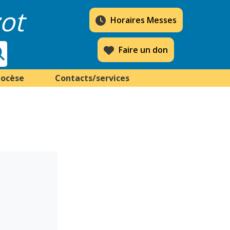
ot
Horaires Messes
Faire un don
iocèse
Contacts/services