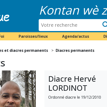
Kontan wè z
Foi
Paroisses/lieux
Agenda/actus
D
es et diacres permanents
Diacres permanents
ts
Diacre Hervé
LORDINOT
Ordonné diacre le 19/12/2010