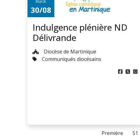
Mardi
30/08
Indulgence plénière ND
Délivrande
Diocèse de Martinique
Communiqués diocésains



Première
51