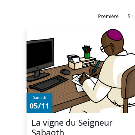
Première
51
Samedi
05/11
La vigne du Seigneur
Sabaoth