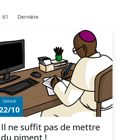
61
Dernière
Samedi
22/10
Il ne suffit pas de mettre
du piment !