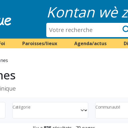
Kontan wè z
Foi
Paroisses/lieux
Agenda/actus
D
ines
nes
tinique
Catégorie
Communauté