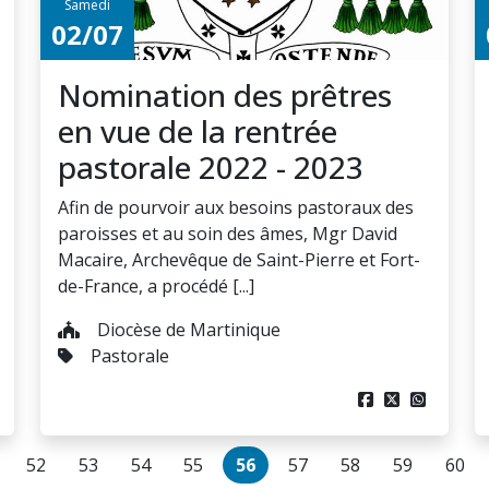
Samedi
02/07
Nomination des prêtres
en vue de la rentrée
pastorale 2022 - 2023
Afin de pourvoir aux besoins pastoraux des
paroisses et au soin des âmes, Mgr David
Macaire, Archevêque de Saint-Pierre et Fort-
de-France, a procédé [...]
Diocèse de Martinique
Pastorale



52
53
54
55
56
57
58
59
60