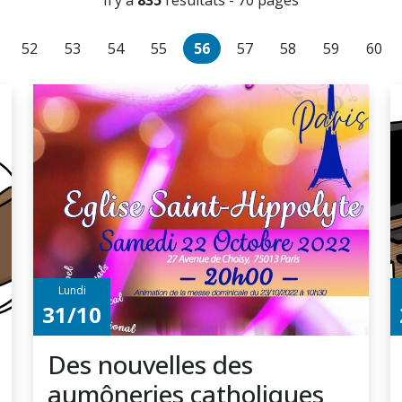
Il y a
835
résultats - 70 pages
52
53
54
55
56
57
58
59
60
Lundi
31/10
Des nouvelles des
aumôneries catholiques