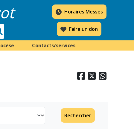
ot
Horaires Messes
Faire un don
iocèse
Contacts/services



Rechercher