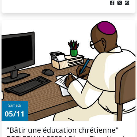



Samedi
05/11
"Bâtir une éducation chrétienne"