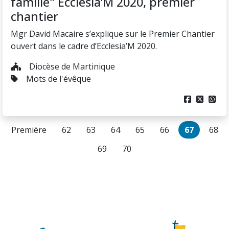
famille" Ecclesia’M 2020, premier
chantier
Mgr David Macaire s’explique sur le Premier Chantier
ouvert dans le cadre d’Ecclesia’M 2020.
Diocèse de Martinique
Mots de l'évêque



Première
62
63
64
65
66
67
68
69
70