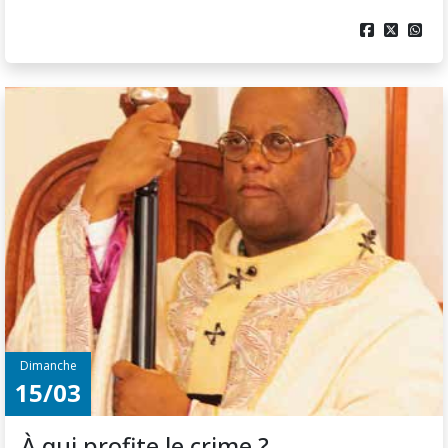



Dimanche
15/03
À qui profite le crime ?