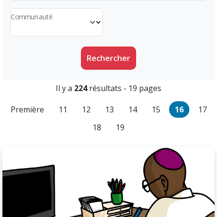
Communauté
Rechercher
Il y a
224
résultats - 19 pages
Première
11
12
13
14
15
16
17
18
19