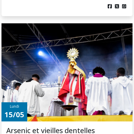



Lundi
15/05
Arsenic et vieilles dentelles