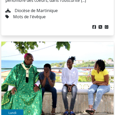
pénombre des coeurs, dans l’obscurité [...]
Diocèse de Martinique
Mots de l'évêque



Lundi