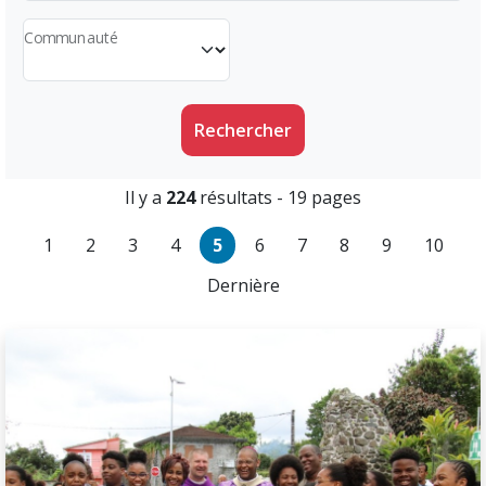
Communauté
Rechercher
Il y a
224
résultats - 19 pages
1
2
3
4
5
6
7
8
9
10
Dernière