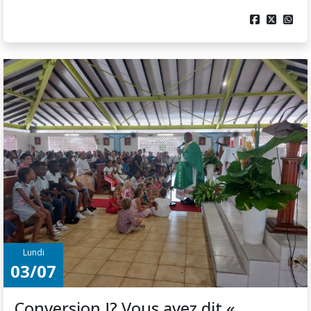



Lundi
03/07
Conversion !? Vous avez dit «