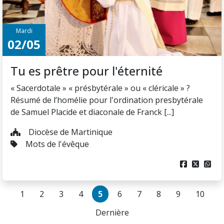
Mardi
02/05
Tu es prêtre pour l'éternité
« Sacerdotale » « présbytérale » ou « cléricale » ?
Résumé de l’homélie pour l'ordination presbytérale
de Samuel Placide et diaconale de Franck [...]
Diocèse de Martinique
Mots de l'évêque



1
2
3
4
5
6
7
8
9
10
Dernière