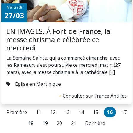
Mercredi
27/03
EN IMAGES. À Fort-de-France, la
messe chrismale célébrée ce
mercredi
La Semaine Sainte, qui a commencé dimanche, avec
les Rameaux, s'est poursuivie ce mercredi matin (27
mars), avec la messe chrismale à la cathédrale [...]
Eglise en Martinique
Consulter sur France Antilles
Première
11
12
13
14
15
16
17
18
19
20
21
Dernière