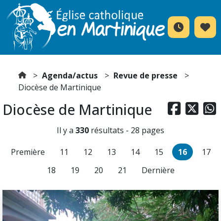
Agenda/actus
Revue de presse
Diocèse de Martinique
Diocèse de Martinique



Il y a
330
résultats - 28 pages
Première
11
12
13
14
15
16
17
18
19
20
21
Dernière