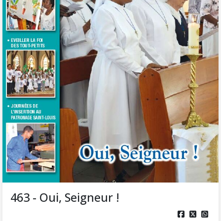
463 - Oui, Seigneur !


