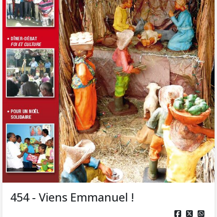
454 - Viens Emmanuel !


