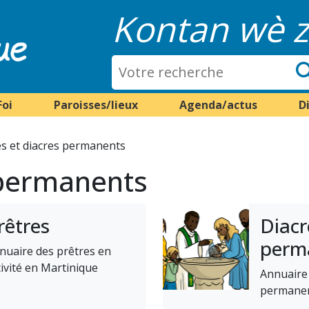
Kontan wè z
Foi
Paroisses/lieux
Agenda/actus
D
es et diacres permanents
 permanents
rêtres
Diacr
perm
nuaire des prêtres en
tivité en Martinique
Annuaire 
permanen