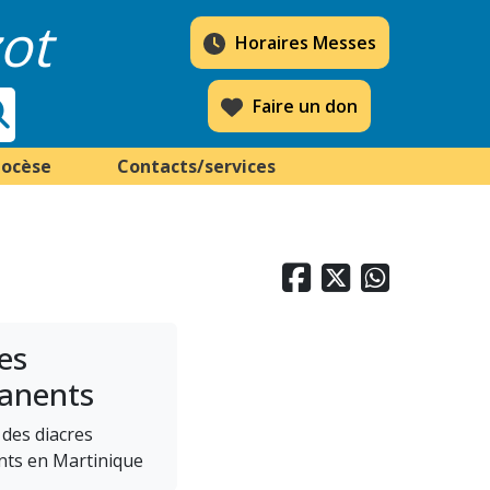
ot
Horaires Messes
Faire un don
iocèse
Contacts/services



es
anents
des diacres
ts en Martinique