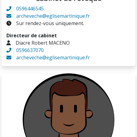
0596446545
archeveche@eglisemartinique.fr
Sur rendez-vous uniquement.
Directeur de cabinet
Diacre Robert MACENO
0596637070
archeveche@eglisemartinique.fr