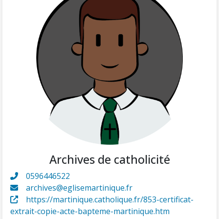
Archives de catholicité
0596446522
archives@eglisemartinique.fr
https://martinique.catholique.fr/853-certificat-
extrait-copie-acte-bapteme-martinique.htm