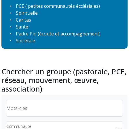
PCE
( petites communautés écclésiales)
Spirituelle
Caritas
Santé
Padre Pio
(écoute et accompagnement)
Sociétale
Chercher un groupe (pastorale, PCE,
réseau, mouvement, œuvre,
association)
Mots-clés
Communauté