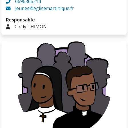
0696366214
jeunes@eglisemartinique.fr
Responsable
Cindy THIMON