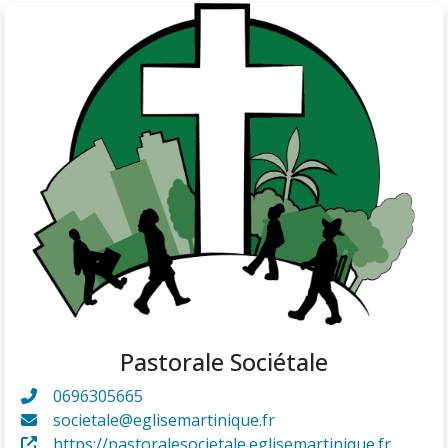
Pastorale Sociétale
0696305665
societale@eglisemartinique.fr
https://pastoralesocietale.eglisemartinique.fr