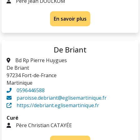
Père Jean DOULKOM
En savoir plus
De Briant
Bd Rp Pierre Huygues
De Briant
97234 Fort-de-France
Martinique
0596446588
paroisse.debriant@eglisemartinique.fr
https://debriant.eglisemartinique.fr
Curé
Père Christian CATAYÉE