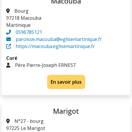
Macouba
Bourg
97218 Macouba
Martinique
0596785121
paroisse.macouba@eglisemartinique.fr
https://macouba.eglisemartinique.fr
Curé
Père Pierre-Joseph ERNEST
En savoir plus
Marigot
N°27 - bourg
97225 Le Marigot