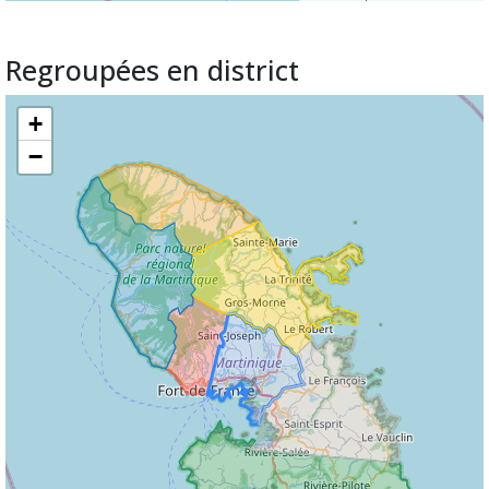
Regroupées en district
+
−