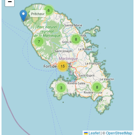
−
6
Prêcheur
8
7
15
8
3
Leaflet
|
©
OpenStreetMap