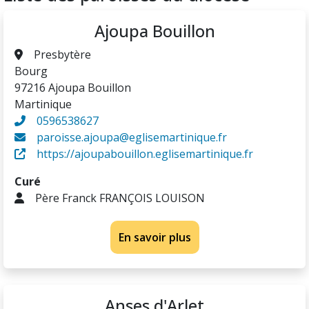
Ajoupa Bouillon
Presbytère
Bourg
97216 Ajoupa Bouillon
Martinique
0596538627
paroisse.ajoupa@eglisemartinique.fr
https://ajoupabouillon.eglisemartinique.fr
Curé
Père Franck FRANÇOIS LOUISON
En savoir plus
Anses d'Arlet