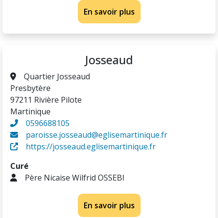
En savoir plus
Josseaud
Quartier Josseaud
Presbytère
97211 Rivière Pilote
Martinique
0596688105
paroisse.josseaud@eglisemartinique.fr
https://josseaud.eglisemartinique.fr
Curé
Père Nicaise Wilfrid OSSEBI
En savoir plus