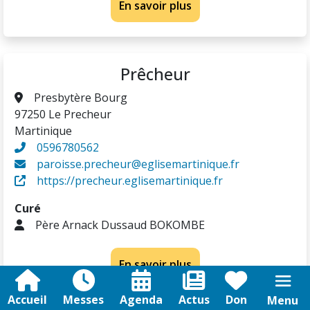
En savoir plus
Prêcheur
Presbytère Bourg
97250 Le Precheur
Martinique
0596780562
paroisse.precheur@eglisemartinique.fr
https://precheur.eglisemartinique.fr
Curé
Père Arnack Dussaud BOKOMBE
En savoir plus
Accueil
Messes
Agenda
Actus
Don
Menu