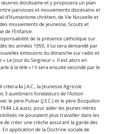
es œuvres diocésaine et y
proposera un plan
entre paroisses et mouvements diocésains
et
avail d’Humanisme chrétien, de Vie Nouvelle et
 des mouvements de jeunesse, Scouts et
ue de l’Enfance.
esponsabilité de la présence catholique sur
 dès les années 1950, il lui sera demandé par
nouvelles émissions du dimanche sur radio et
 « Le Jour du Seigneur ». Il est alors en
rle à la télé » ! Il sera ensuite secondé par le
il
créera
l
a J.A.C., la Jeunesse Agricole
s 3 aumôniers fondateurs de l’Action
c le père Pulvar (J.E.C.) et le père Bocquilon
en 1944. Là aussi, pour aider les jeunes mères
obilisés ne pouvaient plus travailler dans les
ive de créer une crèche
assurant la garde des
. En application de la Doctrine sociale de