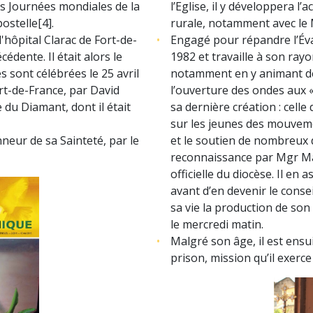
les Journées mondiales de la
l’Eglise, il y développera l’
stelle[4].
rurale, notamment avec le 
l'hôpital Clarac de Fort-de-
Engagé pour répandre l’Évan
édente. Il était alors le
1982 et travaille à son ra
 sont célébrées le 25 avril
notamment en y animant des
ort-de-France, par David
l’ouverture des ondes aux « 
 du Diamant, dont il était
sa dernière création : celle
sur les jeunes des mouveme
nneur de sa Sainteté, par le
et le soutien de nombreux 
reconnaissance par Mgr Ma
officielle du diocèse. Il en
avant d’en devenir le conseil
sa vie la production de so
le mercredi matin.
Malgré son âge, il est ens
prison, mission qu’il exerce