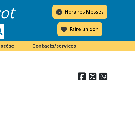
ot
Horaires Messes
Faire un don
iocèse
Contacts/services


