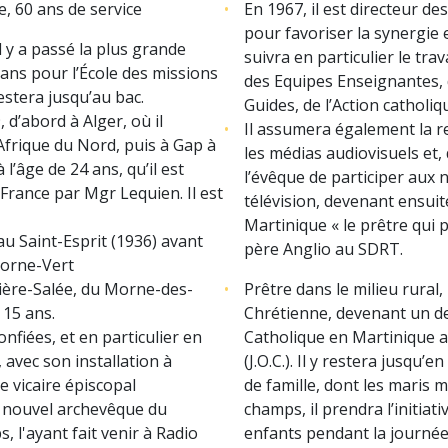
e, 60 ans de service
En 1967, il est directeur d
pour favoriser la
synergie 
l y a passé la plus grande
suivra en particulier le tr
 ans pour l’École des missions
des Equipes Enseignantes,
estera jusqu’au bac.
Guides, de l’Action catholiq
 d’abord à Alger, où il
Il assumera également la r
d’Afrique du Nord, puis à Gap à
les médias audiovisuels et,
 l’âge de 24 ans, qu’il est
l’évêque de participer aux 
France par Mgr Lequien. Il est
télévision, devenant ensuite
Martinique « le prêtre qui pa
 au Saint-Esprit (1936) avant
père Anglio au SDRT.
Morne-Vert
vière-Salée, du Morne-des-
Prêtre dans le milieu rural, 
 15 ans.
Chrétienne, devenant un de
nfiées, et en particulier en
Catholique en Martinique ave
 avec son installation à
(J.O.C.). Il y restera jusqu’
e vicaire épiscopal
de famille, dont les maris m
le nouvel archevêque du
champs, il prendra l’initiat
, l'ayant fait venir à Radio
enfants pendant la journ
ée