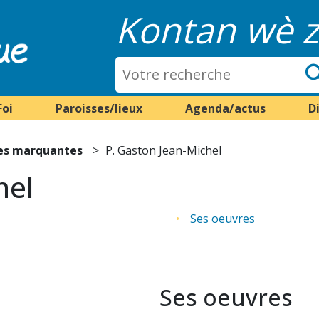
Kontan wè z
Foi
Paroisses/lieux
Agenda/actus
D
es marquantes
P. Gaston Jean-Michel
hel
Ses oeuvres
Ses oeuvres