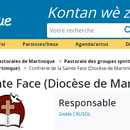
Kontan wè z
Foi
Paroisses/lieux
Agenda/actus
D
astorales de Martinique
Pastorale des groupes spiri
tinique)
Confrérie de la Sainte Face (Diocèse de Martin
nte Face (Diocèse de Ma
Responsable
Gisèle CRUSOL