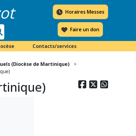
ot
Horaires Messes
Faire un don
iocèse
Contacts/services
tuels (Diocèse de Martinique)
ique)
rtinique)


