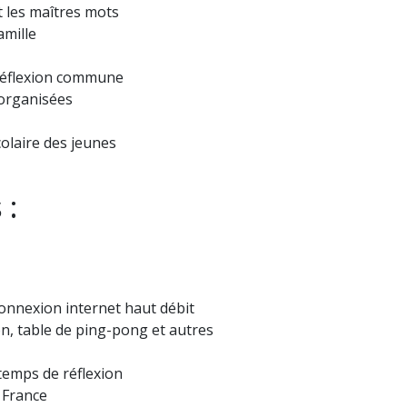
nt les maîtres mots
amille
 réflexion commune
 organisées
colaire des jeunes
 :
connexion internet haut débit
n, table de ping-pong et autres
temps de réflexion
 France