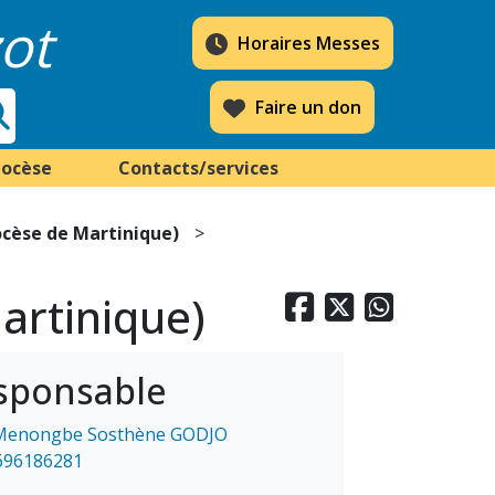
ot
Horaires Messes
Faire un don
iocèse
Contacts/services
ocèse de Martinique)
artinique)



sponsable
Menongbe Sosthène GODJO
696186281