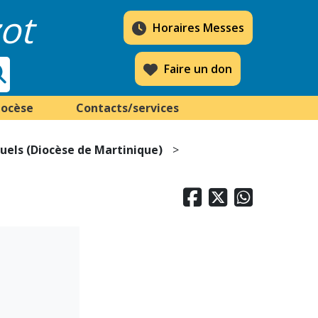
ot
Horaires Messes
Faire un don
iocèse
Contacts/services
tuels (Diocèse de Martinique)


