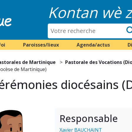
Kontan wè z
Foi
Paroisses/lieux
Agenda/actus
D
astorales de Martinique
Pastorale des Vocations (Di
iocèse de Martinique)
érémonies diocésains (
Responsable
Xavier BAUCHAINT