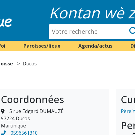
Kontan wè z
Foi
Paroisses/lieux
Agenda/actus
D
roisse
Ducos
Coordonnées
Cu
5 rue Edgard DUMAUZÉ
Père 
97224 Ducos
Pe
Martinique
0596561310