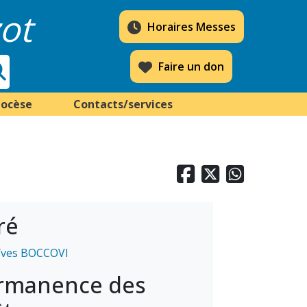
ot
Horaires Messes
Faire un don
iocèse
Contacts/services



ré
Yves BOCCOVI
rmanence des