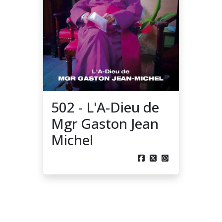
502 - L'A-Dieu de
Mgr Gaston Jean
Michel


