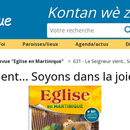
Kontan wè z
Foi
Paroisses/lieux
Agenda/actus
D
evue "Eglise en Martinique"
631 - Le Seigneur vient... 
ent... Soyons dans la joi