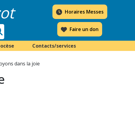
ot
Horaires Messes
Faire un don
iocèse
Contacts/services
Soyons dans la joie
e