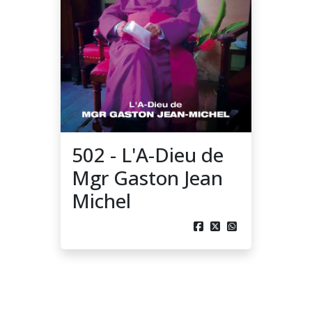
502 - L'A-Dieu de
Mgr Gaston Jean
Michel


