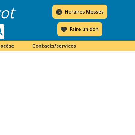
ot
Horaires Messes
Faire un don
iocèse
Contacts/services