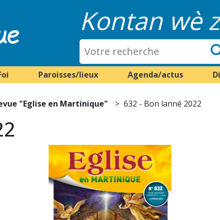
Kontan wè z
Foi
Paroisses/lieux
Agenda/actus
D
evue "Eglise en Martinique"
632 - Bon lanné 2022
22