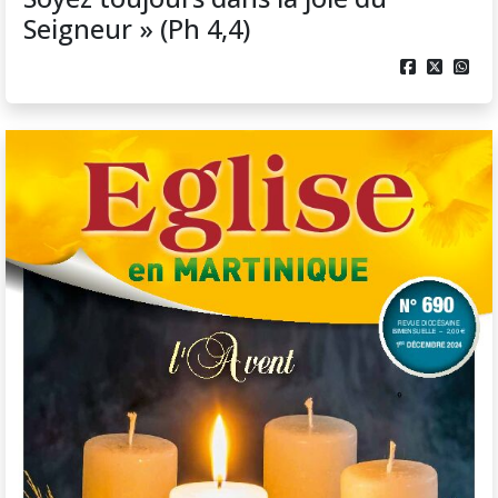
Seigneur » (Ph 4,4)


