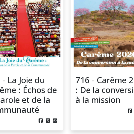
 - La Joie du
716 - Carême 
ême : Échos de
: De la convers
Parole et de la
à la mission
mmunauté



