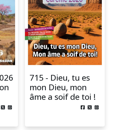
2026
715 - Dieu, tu es
ion
mon Dieu, mon
âme a soif de toi !




