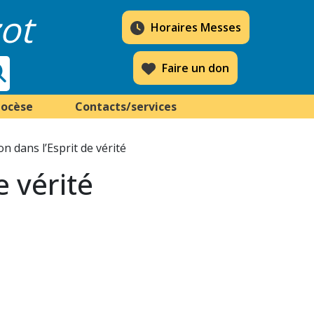
ot
Horaires Messes
Faire un don
iocèse
Contacts/services
 dans l’Esprit de vérité
e vérité