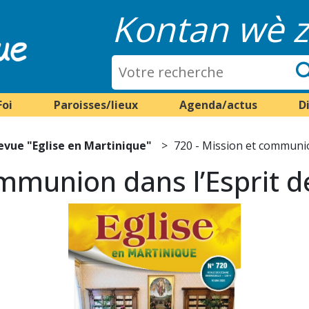
Kontan wè z
Foi
Paroisses/lieux
Agenda/actus
D
evue "Eglise en Martinique"
720 - Mission et communion
mmunion dans l’Esprit d