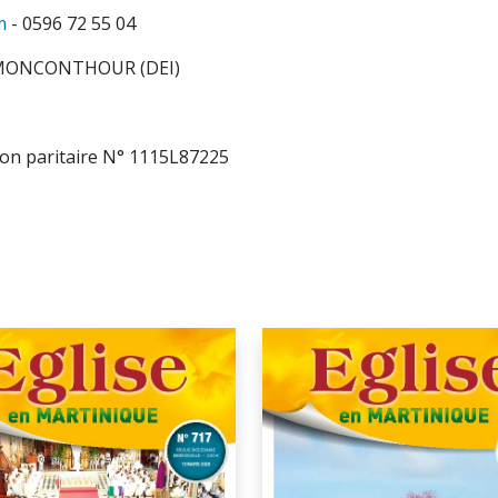
m
- 0596 72 55 04
l MONCONTHOUR (DEI)
on paritaire N° 1115L87225