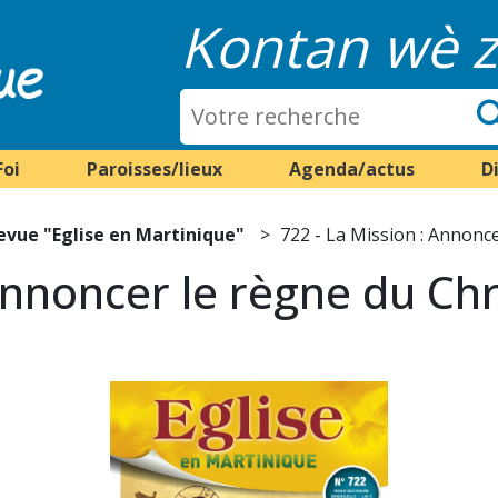
Kontan wè z
Foi
Paroisses/lieux
Agenda/actus
D
evue "Eglise en Martinique"
722 - La Mission : Annonc
Annoncer le règne du Chr