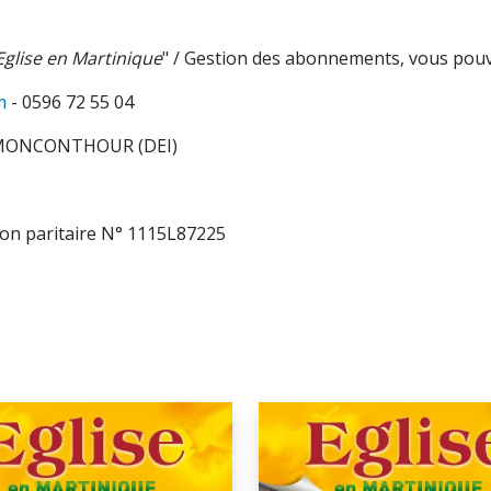
Eglise en Martinique
" / Gestion des abonnements, vous pouve
m
- 0596 72 55 04
l MONCONTHOUR (DEI)
on paritaire N° 1115L87225