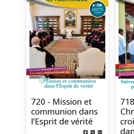
720 - Mission et
718
communion dans
Chr
l’Esprit de vérité
cro
dan


