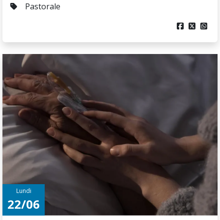
Pastorale



Lundi
22/06