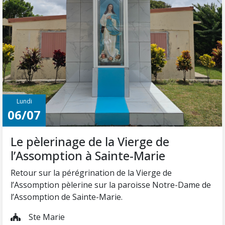



Lundi
06/07
Horaires des messes Juillet - Août