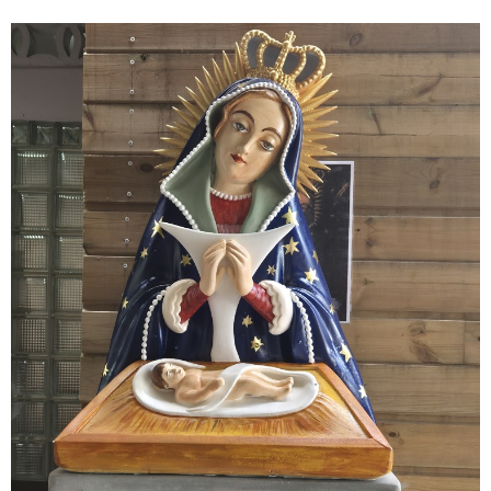
Notre Dame
Saint Martin de
d'Altagracia
Porrès
Cette statue a été acquise
Né à Lima au Pérou, d’un
avec la contribution de nos
Père Espagnol (Don Juan
sœurs et frères provenant
de Porres) et d’une mère
de la République
esclave Africaine (Ana
Dominicaine et aussi
Valázquez), Saint Martin
d’autres membres de notre
est un Frère Dominicain
famille antonienne. Signe
qui ne pouvait pas devenir
de l’identité chrétienne de
prêtre à cause de sa
la République Dominicaine,
couleur de peau. Métis et
Notre-Dame d’Altagracia
victime de discrimination, il
est reconnue officiellement
s’érigera en défenseur