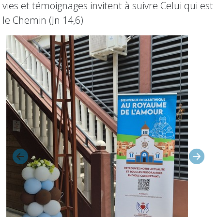
vies et témoignages invitent à suivre Celui qui est
le Chemin (Jn 14,6)
Précédent
Suiva
Ce 31 mai 2026, jour de clôture du mois de Marie, Notre
Dame d’Altagracia, Sainte Patronne de la République
Dominicaine, a été intronisée au Sanctuaire Saint
Antoine de Padoue de Fort de France.
Les ressortissants dominicains et les hispanophones
sont venus nombreux pour ce moment symbolique,
traduisant leur présence réelle et leur bonheur d’être au
Royaume de l’Amour. La messe a été célébrée en
espagnol, à la Chapelle des Reliques, en présence de
Saint Antoine de Padoue.
Saint Martin de Porres a été intronisé ce même jour. Ces
deux Saints sont maintenant sur le « Chemin de Prière