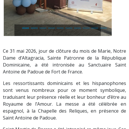
au Royaume de l’Amour », un parcours dévotionnel à
l’école de plusieurs Saints et Saintes dont les vies et
témoignages invitent à suivre Celui qui est le Chemin (Jn
14,6)
Nous avons deux rendez-vous durant le pèlerinage au
Royaume de l’Amour pour faire ce chemin ensemble : le
mardi 02 juin à 16h00 et le jeudi 04 juin à 16h00.
En ce jour de la fête des mères, prenons l’engagement
de suivre l’exemple de la Mère des mères… la première
en chemin…
NB - Programme du Pèlerinage au Royaume de l’Amour :
https://terressainville.eglisemartinique.fr/2051-
programme-liturgique.htm