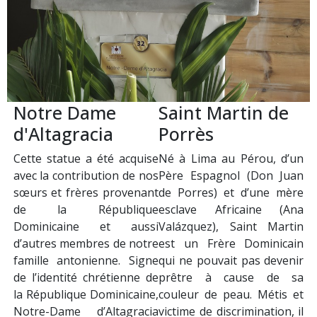
comme la Protectrice de la
acharné des marginalisés :
nation dominicaine et la
les pauvres, les malades,
Mère de tout le peuple
les esclaves…
dominicain.
Homme de grande foi ;
Selon la tradition, au XVIè
Serviteur humble et rempli
siècle, deux frères
de charité, le Seigneur en a
espagnols Alonso et
fait un grand thaumaturge
Antonio TREJO qui vivaient
par de nombreux miracles
dans la région de Higüey,
qui lui sont reconnus : les
ont ramené d’Espagne une
guérisons miraculeuses
image de la Vierge Marie
pour les humains et les
adorant l’Enfant Jésus qui
animaux, la multiplication
reposait dans une
de nourriture pour des
mangeoire, avec Saint
nécessiteux, la capacité de
Joseph en arrière-plan, et
lévitation etc.
une étoile brillante dans le
Canonisé en 1962, il est le
ciel. On y voit aussi deux
Saint Patron des barbiers,
anges qui tiennent une