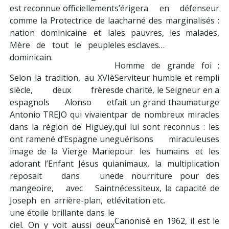
coiffeurs et pharmaciens.
couronne au-dessus de
Notre Chapelle de Citron
Marie. La Vierge Marie est
est confiée à son
ainsi montrée comme
patronage. Nous le fêtons
adoratrice, protectrice et
le 3 novembre, jour
remplie de la Haute Grâce,
anniversaire de son départ
autrement dit, d’une «
au Ciel.
grâce très élevée »
(Altagracia en espagnol).
Plusieurs miracles et de
nombreuses grâces de
guérison, de conversion, de
résolution de difficultés
familiales et de protection
contre des ennemis et des
catastrophes, ont été
enregistrés.