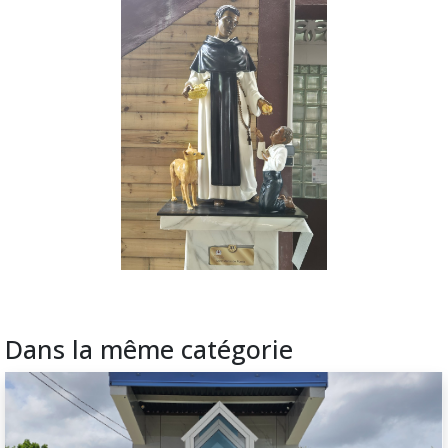
Lundi
06/07
Le pèlerinage de la Vierge de
l’Assomption à Sainte-Marie
Retour sur la pérégrination de la Vierge de
l’Assomption pèlerine sur la paroisse Notre-Dame de
l’Assomption de Sainte-Marie.
Ste Marie
Evènement/Activité