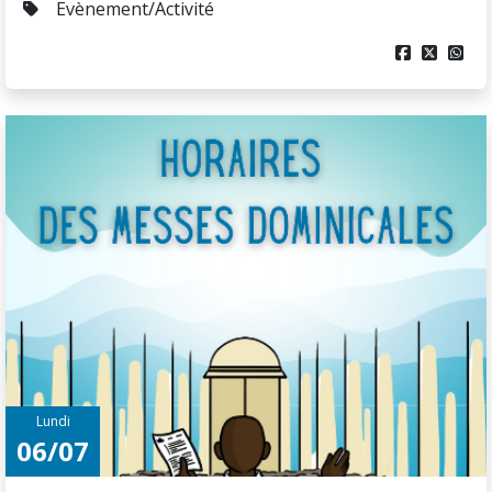
2026
Retrouvez les horaires des messes pendant les
vacances juillet-août
Diocèse de Martinique
Evènement/Activité


