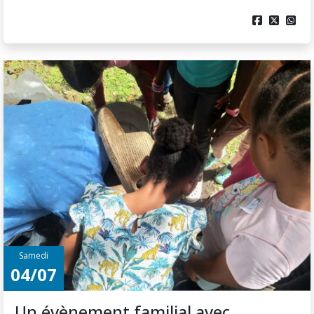



Samedi
04/07
Un évènement familial avec