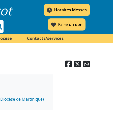
ot
Horaires Messes
Faire un don
iocèse
Contacts/services



 (Diocèse de Martinique)