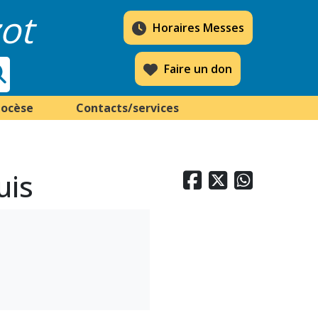
ot
Horaires Messes
Faire un don
iocèse
Contacts/services
uis


