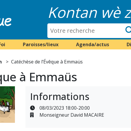
Kontan wè z
Foi
Paroisses/lieux
Agenda/actus
D
n
Catéchèse de l’Évêque à Emmaüs
êque à Emmaüs
Informations
08/03/2023 18:00-20:00
Monseigneur David MACAIRE