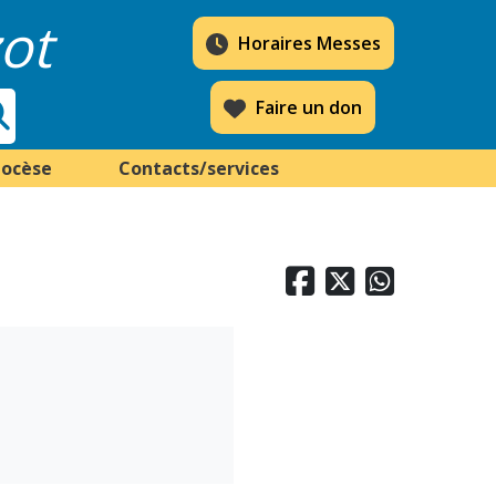
ot
Horaires Messes
Faire un don
iocèse
Contacts/services


