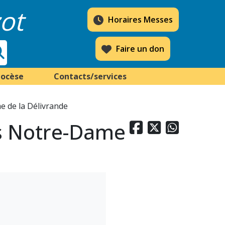
ot
Horaires Messes
Faire un don
iocèse
Contacts/services
e de la Délivrande
es Notre-Dame


