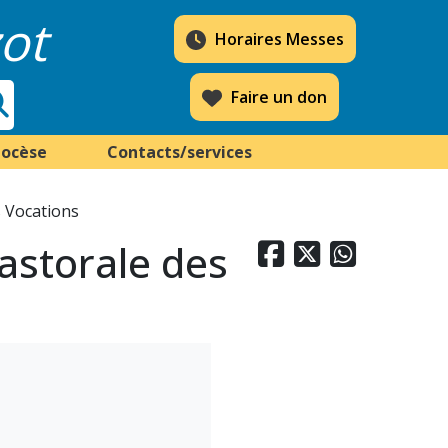
ot
Horaires Messes
Faire un don
iocèse
Contacts/services
s Vocations
astorale des


