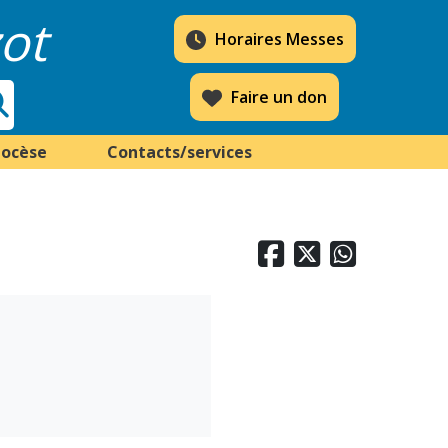
ot
Horaires Messes
Faire un don
iocèse
Contacts/services


