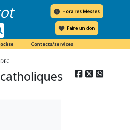
ot
Horaires Messes
Faire un don
iocèse
Contacts/services
s DEC
 catholiques


