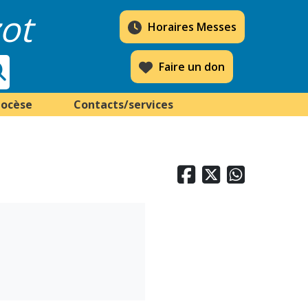
ot
Horaires Messes
Faire un don
iocèse
Contacts/services


