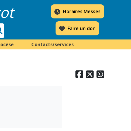
ot
Horaires Messes
Faire un don
iocèse
Contacts/services


