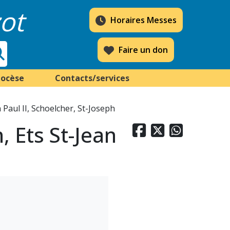
ot
Horaires Messes
Faire un don
iocèse
Contacts/services
 Paul II, Schoelcher, St-Joseph
 Ets St-Jean


