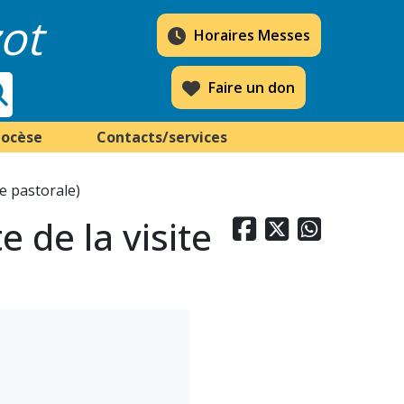
ot
Horaires Messes
Faire un don
iocèse
Contacts/services
te pastorale)
 de la visite


