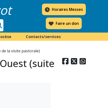
ot
Horaires Messes
Faire un don
iocèse
Contacts/services
 de la visite pastorale)
 Ouest (suite


