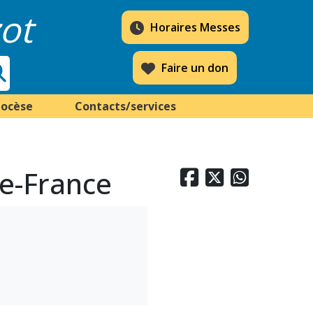
ot
Horaires Messes
Faire un don
iocèse
Contacts/services
de-France


