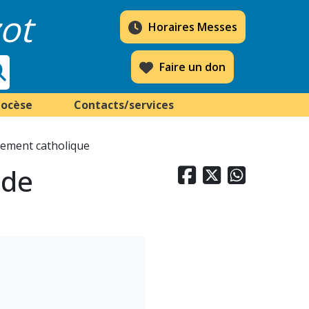
ot
Horaires Messes
Faire un don
iocèse
Contacts/services
nement catholique
 de


