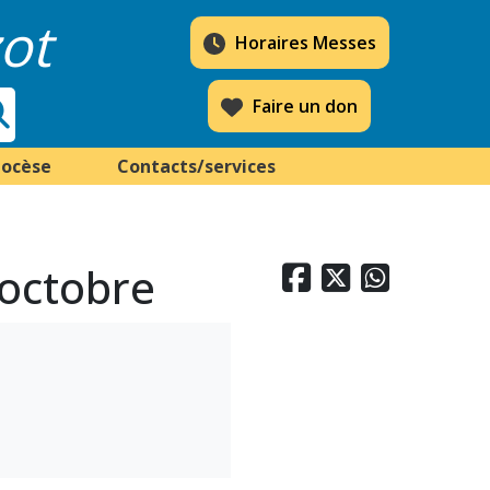
ot
Horaires Messes
Faire un don
iocèse
Contacts/services
 octobre


