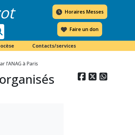
ot
Horaires Messes
Faire un don
iocèse
Contacts/services
ar l’ANAG à Paris
 organisés


