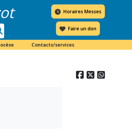
ot
Horaires Messes
Faire un don
iocèse
Contacts/services


