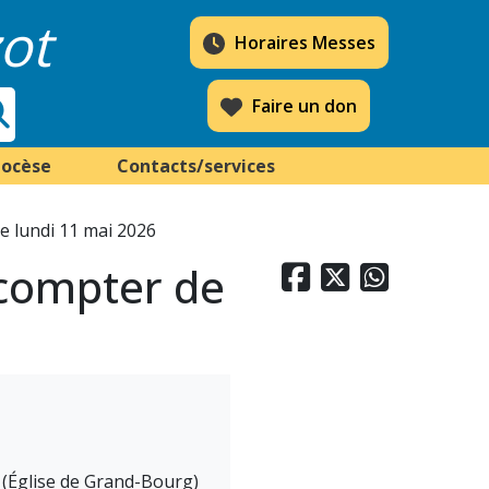
ot
Horaires Messes
Faire un don
iocèse
Contacts/services
e lundi 11 mai 2026
 compter de



e (Église de Grand-Bourg)