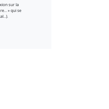
ion sur la
ère… » qui se
al…).