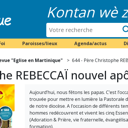
Kontan wè z
Foi
Paroisses/lieux
Agenda/actus
D
evue "Eglise en Martinique"
644 - Père Christophe REB
phe REBECCAÏ nouvel apôt
Aujourd’hui, nous fêtons les papas. C’est l’occ
trouvée pour mettre en lumière la Pastorale
de notre diocèse. A l’occasion de différents tem
hommes redécouvrent et vivent les cinq Essenti
(Adoration & Prière, vie fraternelle, évangélisa
formation).