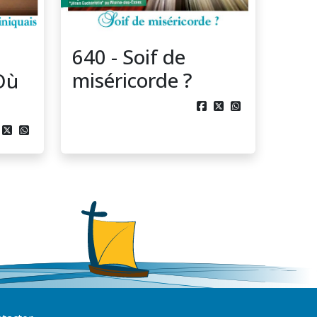
640 - Soif de
miséricorde ?
Où




