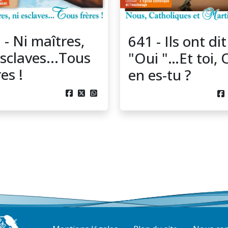
 - Ni maîtres,
641 - Ils ont dit
esclaves...Tous
"Oui "…Et toi, 
es !
en es-tu ?



