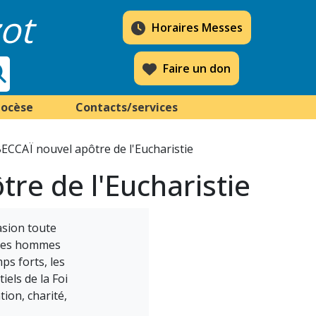
ot
Horaires Messes
Faire un don
iocèse
Contacts/services
ECCAÏ nouvel apôtre de l'Eucharistie
re de l'Eucharistie
asion toute
 des hommes
ps forts, les
els de la Foi
tion, charité,