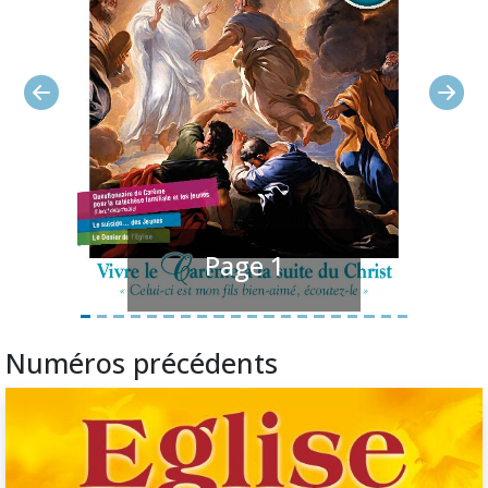
Précédent
Suiv
Page 1
Numéros précédents