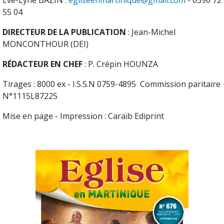
Eve-Lyne BAZIN :
egliseenmartinique@gmail.com
- 0596 72
55 04
DIRECTEUR DE LA PUBLICATION
: Jean-Michel
MONCONTHOUR (DEI)
RÉDACTEUR EN CHEF
: P. Crépin HOUNZA
Tirages : 8000 ex - I.S.S.N 0759-4895 Commission paritaire
N°1115L87225
Mise en page - Impression : Caraïb Ediprint