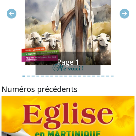
Précédent
Suiv
Page 1
Numéros précédents