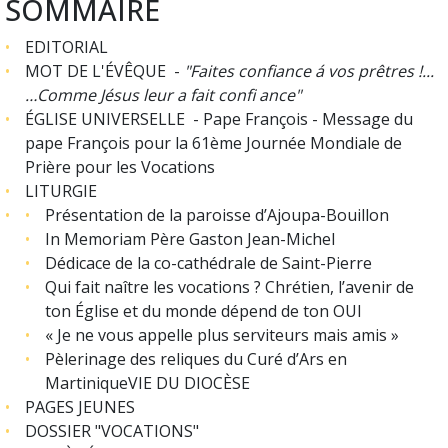
SOMMAIRE
EDITORIAL
MOT DE L'
É
VÊQUE -
"Faites confiance á vos prêtres !...
…Comme Jésus leur a fait confi ance"
ÉGLISE UNIVERSELLE -
Pape François - Message du
pape François pour la 61ème Journée Mondiale de
Prière pour les Vocations
LITURGIE
Présentation de la paroisse d’Ajoupa-Bouillon
In Memoriam Père Gaston Jean-Michel
Dédicace de la co-cathédrale de Saint-Pierre
Qui fait naître les vocations ? Chrétien, l’avenir de
ton Église et du monde dépend de ton OUI
« Je ne vous appelle plus serviteurs mais amis »
Pèlerinage des reliques du Curé d’Ars en
Martinique
VIE DU DIOC
ÈSE
PAGES JEUNES
DOSSIER "VOCATIONS"