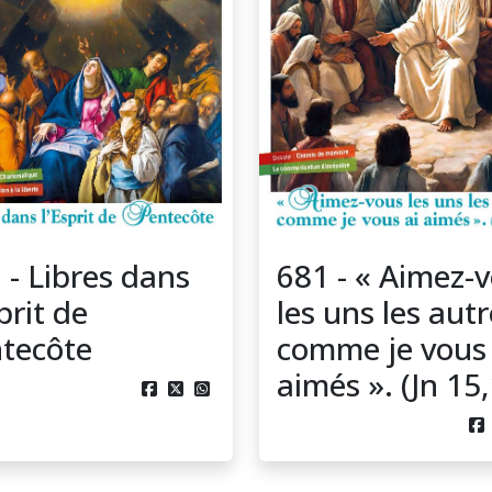
 - Libres dans
681 - « Aimez-
prit de
les uns les aut
tecôte
comme je vous 
aimés ». (Jn 15



