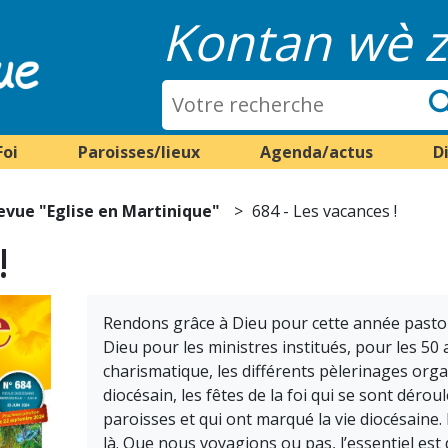
Kontan wè z
Foi
Paroisses/lieux
Agenda/actus
D
evue "Eglise en Martinique"
684 - Les vacances !
!
Rendons grâce à Dieu pour cette année pastora
Dieu pour les ministres institués, pour les 5
charismatique, les différents pèlerinages orga
diocésain, les fêtes de la foi qui se sont dérou
paroisses et qui ont marqué la vie diocésaine.
là. Que nous voyagions ou pas, l’essentiel es