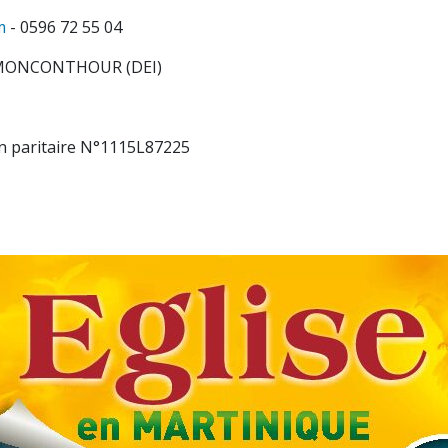
m
- 0596 72 55 04
l MONCONTHOUR (DEI)
on paritaire N°1115L87225