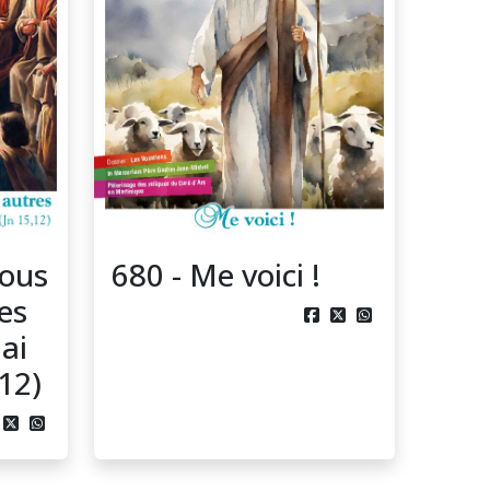
vous
680 - Me voici !
res



ai
,12)

