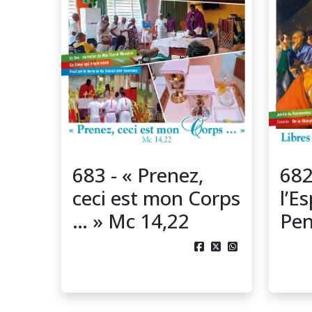
683 - « Prenez,
682
ceci est mon Corps
l’Es
… » Mc 14,22
Pen


