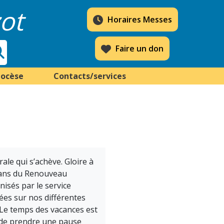
ot
Horaires Messes
Faire un don
iocèse
Contacts/services
le qui s’achève. Gloire à
0 ans du Renouveau
nisés par le service
lées sur nos différentes
 Le temps des vacances est
t de prendre une pause